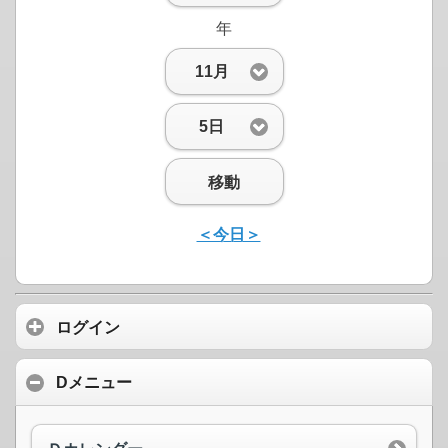
年
11月
5日
移動
＜今日＞
ログイン
Dメニュー