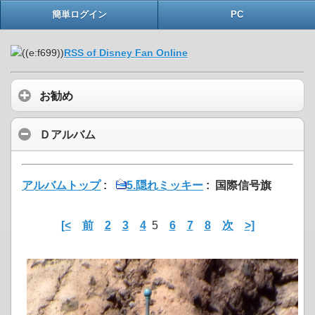
簡単ログイン
PC
RSS of Disney Fan Online
お勧め
Ｄアルバム
アルバムトップ
:
5.隠れミッキー
: 国際信号旗
[<
前
2
3
4
5
6
7
8
次
>]