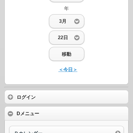
年
3月
22日
移動
＜今日＞
ログイン
Dメニュー