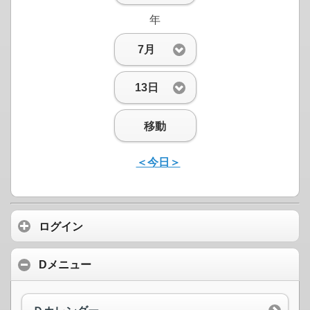
年
7月
13日
移動
＜今日＞
ログイン
Dメニュー