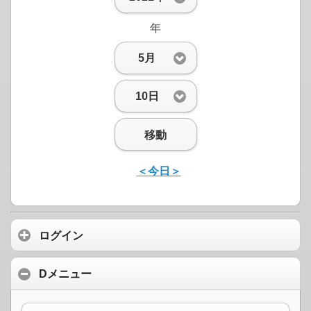
年
5月
10日
移動
＜今日＞
ログイン
Dメニュー